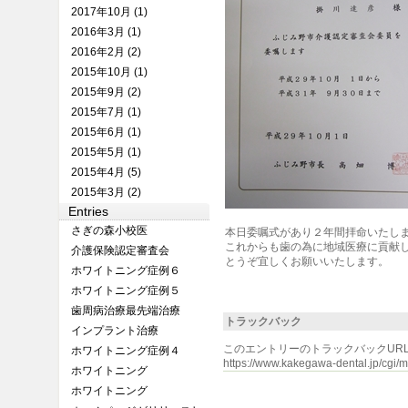
2017年10月 (1)
2016年3月 (1)
2016年2月 (2)
2015年10月 (1)
2015年9月 (2)
2015年7月 (1)
2015年6月 (1)
2015年5月 (1)
2015年4月 (5)
2015年3月 (2)
Entries
さぎの森小校医
本日委嘱式があり２年間拝命いたし
これからも歯の為に地域医療に貢献
介護保険認定審査会
とうぞ宜しくお願いいたします。
ホワイトニング症例６
ホワイトニング症例５
歯周病治療最先端治療
トラックバック
インプラント治療
このエントリーのトラックバックURL
ホワイトニング症例４
https://www.kakegawa-dental.jp/cgi/mt
ホワイトニング
ホワイトニング