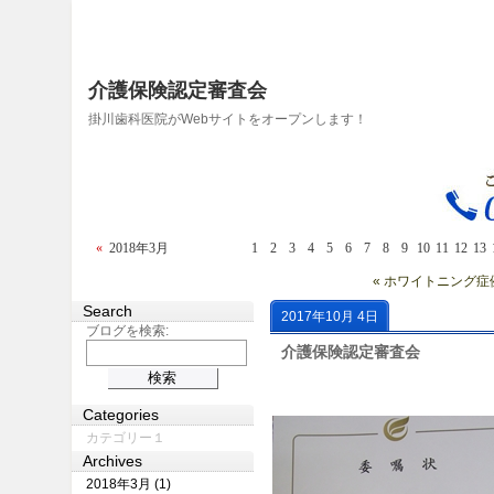
介護保険認定審査会
掛川歯科医院がWebサイトをオープンします！
«
2018年3月
1
2
3
4
5
6
7
8
9
10
11
12
13
« ホワイトニング症
Search
2017年10月 4日
ブログを検索:
介護保険認定審査会
Categories
カテゴリー１
Archives
2018年3月 (1)