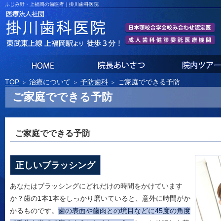
ふじみ野・上福岡の歯医者｜掛川歯科医院
ホーム
院長あいさつ
TOP
治療について
予防歯科
ご家庭でできる予防
ご家庭でできる予防
ご家庭でできる予防
正しいブラッシング
あなたはブラッシングにどれだけの時間をかけています
か？歯の1本1本をしっかり磨いていると、意外に時間がか
かるものです。
歯の表面や歯肉との境目などに45度の角度