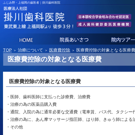
ふじみ野・上福岡の歯医者｜掛川歯科医院
ホーム
院長あいさつ
TOP
治療について
医療費控除
医療費控除の対象となる医療
医療費控除の対象となる医療費
医療費控除の対象となる医療費
・医師、歯科医師に支払った診療費、治療費
・治療の為の医薬品購入費
・通院、入院の為に通常必要な交通費（電車賃、バス代、タクシー
・治療の為に、あん摩マッサージ指圧師、はり師、きゅう師による
・その他